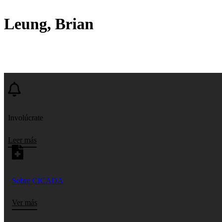
Leung, Brian
Involúcrate
Leer más
Sobre CICADA
Ver más