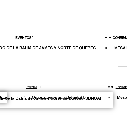
EVENTOS
CONTAC
INVO
ES
DO DE LA BAHÍA DE JAMES Y NORTE DE QUEBEC
MESA 
Eventos
Contact
Involú
Es
D
apas
Organizaciones asociadas
Videos
Mesa
rdo de la Bahía de James y Norte de Quebec (JBNQA)