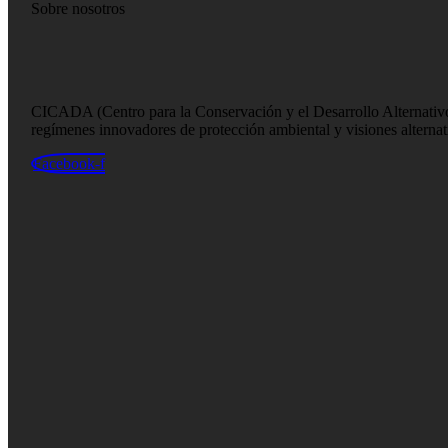
Sobre nosotros
CICADA (Centro para la Conservación y el Desarrollo Alternativo I
regímenes innovadores de protección ambiental y visiones alternati
Facebook-f