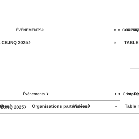
ÉVÉNEMENTS
CONTAC
IMPLI
FR
A CBJNQ 2025
TABLE
Événements
Contact
Impliq
Fr
s
D
artes
Organisations partenaires
Vidéos
Table 
 CBJNQ 2025