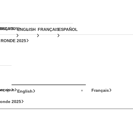
T
QUEZ-VOUS
ANÇAIS
ENGLISH
FRANÇAIS
ESPAÑOL
 RONDE 2025
uez-vous
ançais
Français
English
ronde 2025