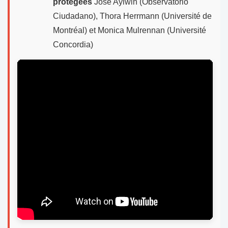
protégées
José Aylwin (Observatorio
Ciudadano), Thora Herrmann (Université de
Montréal) et Monica Mulrennan (Université
Concordia)