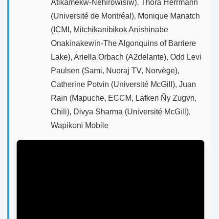
Atikamekw-Nehirowisiw), Thora Herrmann
(Université de Montréal), Monique Manatch
(ICMI, Mitchikanibikok Anishinabe
Onakinakewin-The Algonquins of Barriere
Lake), Ariella Orbach (A2delante), Odd Levi
Paulsen (Sami, Nuoraj TV, Norvège),
Catherine Potvin (Université McGill), Juan
Rain (Mapuche, ECCM, Lafken Ñy Zugvn,
Chili), Divya Sharma (Université McGill),
Wapikoni Mobile