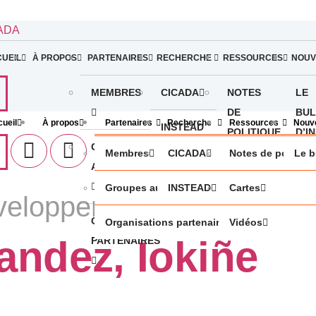
ADA
UEIL
À PROPOS
PARTENAIRES
RECHERCHE
RESSOURCES
NOUV
MEMBRES
CICADA
NOTES
LE
DE
BUL
ueil
À propos
Partenaires
Recherche
Ressources
Nouve
INSTEAD
POLITIQUE
D’I
GROUPES
Membres
CICADA
Notes de politiqu
Le b
AUTOCHTONES
CARTES
Groupes autochtones
INSTEAD
Cartes
veloppement
ORGANISATIONS
VIDÉOS
Organisations partenaires
Vidéos
andez, Iokiñe
PARTENAIRES