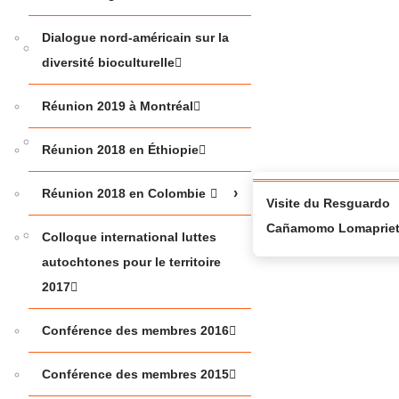
Dialogue nord-américain sur la
SOUS LE
diversité bioculturelle
SHAPUTUAN
2023
Réunion 2019 à Montréal
METHODOLOGIES
Réunion 2018 en Éthiopie
CONFERENCE
Réunion 2018 en Colombie
Visite du Resguardo
Cañamomo Lomaprie
DIALOGUE
Colloque international luttes
NORD-
autochtones pour le territoire
AMÉRICAIN
2017
SUR LA
Conférence des membres 2016
DIVERSITÉ
BIOCULTURELLE
Conférence des membres 2015