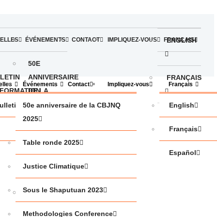
ELLES
ÉVÉNEMENTS
CONTACT
IMPLIQUEZ-VOUS
FRANÇAIS
ENGLISH
50E
LETIN
ANNIVERSAIRE
FRANÇAIS
lles
Événements
Contact
Impliquez-vous
Français
NFORMATION
DE LA
CBJNQ
e
ulletin d’information
50e anniversaire de la CBJNQ
English
ESPAÑOL
2025
2025
Français
TABLE
Table ronde 2025
Español
RONDE
Justice Climatique
2025
Sous le Shaputuan 2023
JUSTICE
CLIMATIQUE
Methodologies Conference