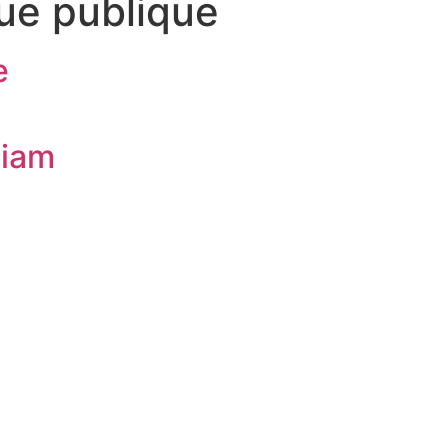
que publique
e
liam