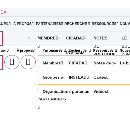
ADA
UEIL
À PROPOS
PARTENAIRES
RECHERCHE
RESSOURCES
NOUV
MEMBRES
CICADA
NOTES
LE
DE
BUL
ueil
À propos
Partenaires
Recherche
Ressources
Nouve
INSTEAD
POLITIQUE
D’I
GROUPES
Membres
CICADA
Notes de politiqu
Le bu
AUTOCHTONES
CARTES
Groupes autochtones
INSTEAD
Cartes
ORGANISATIONS
VIDÉOS
Organisations partenaires
Vidéos
PARTENAIRES