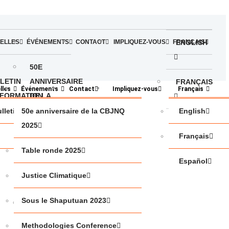
ELLES
ÉVÉNEMENTS
CONTACT
IMPLIQUEZ-VOUS
FRANÇAIS
ENGLISH
50E
LETIN
ANNIVERSAIRE
FRANÇAIS
lles
Événements
Contact
Impliquez-vous
Français
NFORMATION
DE LA
CBJNQ
e
lletin d’information
50e anniversaire de la CBJNQ
English
ESPAÑOL
2025
2025
Français
TABLE
Table ronde 2025
Español
RONDE
Justice Climatique
2025
Sous le Shaputuan 2023
JUSTICE
CLIMATIQUE
Methodologies Conference