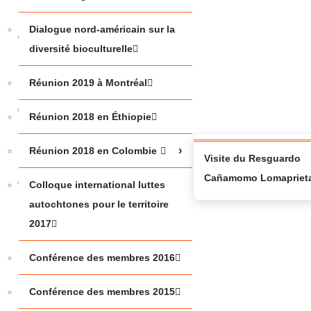
Dialogue nord-américain sur la
SOUS LE
diversité bioculturelle
SHAPUTUAN
2023
Réunion 2019 à Montréal
METHODOLOGIES
Réunion 2018 en Éthiopie
CONFERENCE
Réunion 2018 en Colombie
Visite du Resguardo
Cañamomo Lomapriet
DIALOGUE
Colloque international luttes
NORD-
autochtones pour le territoire
AMÉRICAIN
2017
SUR LA
Conférence des membres 2016
DIVERSITÉ
BIOCULTURELLE
Conférence des membres 2015