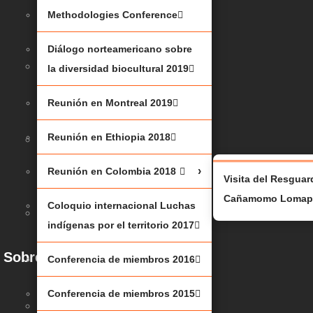
(JBNQA)
Methodologies Conference
2025
Diálogo norteamericano sobre
MESA
la diversidad biocultural 2019
RENDONDA
Reunión en Montreal 2019
2025
Reunión en Ethiopia 2018
JUSTICIA
CLIMÁTICA
Reunión en Colombia 2018
Visita del Resgua
Cañamomo Lomapr
Coloquio internacional Luchas
BAJO
indígenas por el territorio 2017
EL
SHAPUTUAN
Sobre nosotros
Conferencia de miembros 2016
2023
Conferencia de miembros 2015
METHODOLOGIES