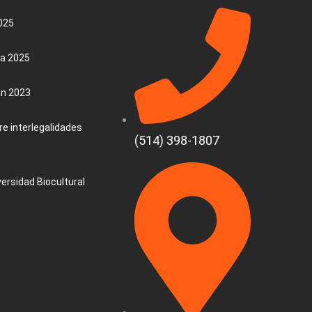
025
ca 2025
an 2023
e interlegalidades
(514) 398-1807
versidad Biocultural