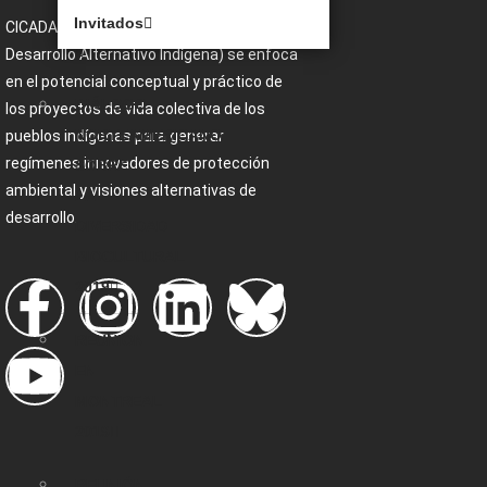
CONFERENCE
Invitados
CICADA (Centro para la Conservación y el
Desarrollo Alternativo Indígena) se enfoca
en el potencial conceptual y práctico de
DIÁLOGO
los proyectos de vida colectiva de los
NORTEAMERICANO
pueblos indígenas para generar
regímenes innovadores de protección
SOBRE
ambiental y visiones alternativas de
LA
desarrollo.
DIVERSIDAD
BIOCULTURAL
2019
REUNIÓN
EN
MONTREAL
2019
REUNIÓN