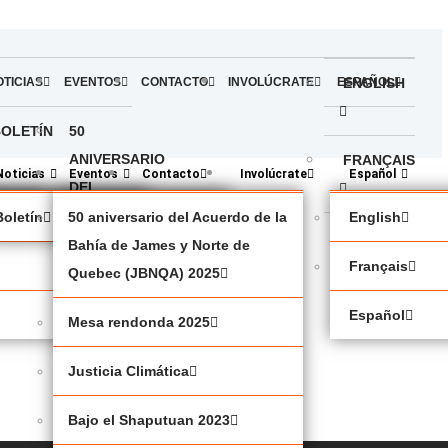
OTICIAS
EVENTOS
CONTACTO
INVOLÚCRATE
ESPAÑOL
ENGLISH
BOLETÍN
50
ANIVERSARIO
FRANÇAIS
Noticias
Eventos
Contacto
Involúcrate
Español
DEL
ACUERDO
política
Boletín
50 aniversario del Acuerdo de la
English
ESPAÑOL
DE LA
Bahía de James y Norte de
Français
BAHÍA
Quebec (JBNQA) 2025
DE
Español
Mesa rendonda 2025
JAMES
Y
Justicia Climática
NORTE
DE
Bajo el Shaputuan 2023
QUEBEC