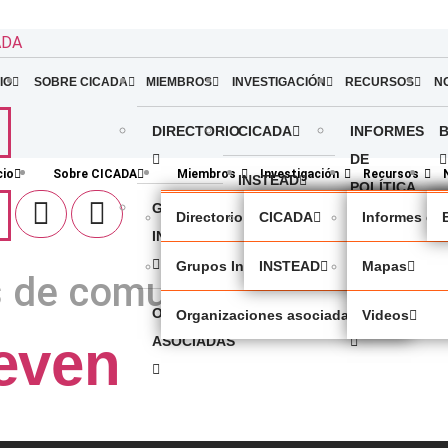
ADA
IO
SOBRE CICADA
MIEMBROS
INVESTIGACIÓN
RECURSOS
N
DIRECTORIO
CICADA
INFORMES
DE
cio
Sobre CICADA
Miembros
Investigación
Recursos
INSTEAD
POLÍTICA
GRUPOS
Directorio
CICADA
Informes de 
INDÍGENAS
MAPAS
Grupos Indígenas
INSTEAD
Mapas
s de comunicación
ORGANIZACIONES
VIDEOS
Organizaciones asociadas
Videos
even
ASOCIADAS