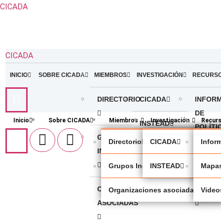
CICADA
CICADA
INICIO
SOBRE CICADA
MIEMBROS
INVESTIGACIÓN
RECURS
DIRECTORIO
CICADA
INFOR
DE
Inicio
Sobre CICADA
Miembros
Investigación
Recur
INSTEAD
POLÍTI
GRUPOS
Directorio
CICADA
Inform
INDÍGENAS
MAPAS
Grupos Indígenas
INSTEAD
Mapa
ORGANIZACIONES
VIDEOS
Organizaciones asociadas
Video
ASOCIADAS