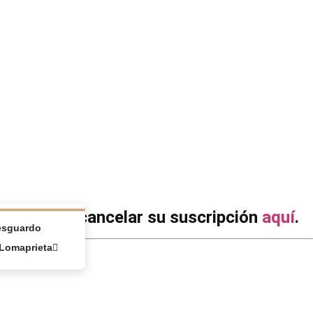
cribirse o cancelar su suscripción
aquí
.
Resguardo
Lomaprieta
s: