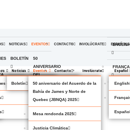
OS
NOTICIAS
EVENTOS
CONTACTO
INVOLÚCRATE
ESPAÑOL
ENGLIS
MES
BOLETÍN
50
ANIVERSARIO
FRANÇA
sos
Noticias
Eventos
Contacto
Involúcrate
Español
CA
DEL
ACUERDO
es de política
Boletín
50 aniversario del Acuerdo de la
English
ESPAÑO
DE LA
Bahía de James y Norte de
s
Françai
BAHÍA
Quebec (JBNQA) 2025
DE
s
Españo
Mesa rendonda 2025
JAMES
Y
Justicia Climática