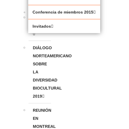
2023
Conferencia de miembros 2015
METHODOLOGIES
CONFERENCE
Invitados
DIÁLOGO
NORTEAMERICANO
SOBRE
LA
DIVERSIDAD
BIOCULTURAL
2019
REUNIÓN
EN
MONTREAL