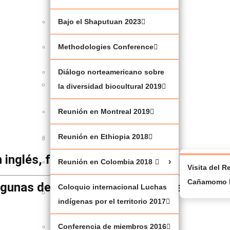
oticias
NORTE
DE
Bajo el Shaputuan 2023
QUEBEC
(JBNQA)
Methodologies Conference
2025
Diálogo norteamericano sobre
MESA
la diversidad biocultural 2019
RENDONDA
Reunión en Montreal 2019
2025
Reunión en Ethiopia 2018
JUSTICIA
CLIMÁTICA
 inglés, francés y español.
Puede ver, sus
Reunión en Colombia 2018
Visita del 
Cañamomo 
lgunas de nuestras publicaciones reciente
Coloquio internacional Luchas
BAJO
indígenas por el territorio 2017
EL
SHAPUTUAN
Conferencia de miembros 2016