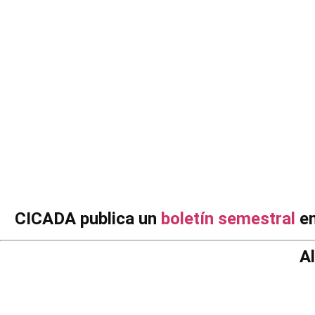
N
CICADA publica un
boletín semestral
en
A