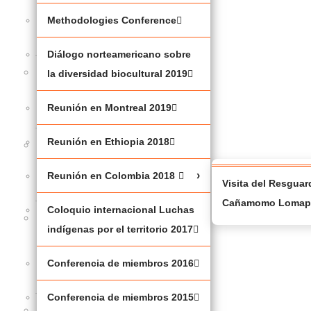
(JBNQA)
Methodologies Conference
2025
Diálogo norteamericano sobre
MESA
la diversidad biocultural 2019
RENDONDA
Reunión en Montreal 2019
2025
Reunión en Ethiopia 2018
JUSTICIA
CLIMÁTICA
Reunión en Colombia 2018
Visita del Resgua
Cañamomo Lomapr
Coloquio internacional Luchas
BAJO
indígenas por el territorio 2017
EL
SHAPUTUAN
Conferencia de miembros 2016
2023
Conferencia de miembros 2015
METHODOLOGIES