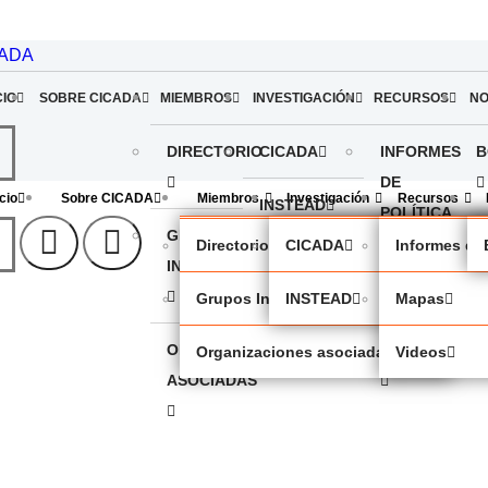
CADA
CIO
SOBRE CICADA
MIEMBROS
INVESTIGACIÓN
RECURSOS
NO
DIRECTORIO
CICADA
INFORMES
B
DE
icio
Sobre CICADA
Miembros
Investigación
Recursos
INSTEAD
POLÍTICA
GRUPOS
Directorio
CICADA
Informes de 
INDÍGENAS
MAPAS
Grupos Indígenas
INSTEAD
Mapas
ORGANIZACIONES
VIDEOS
Organizaciones asociadas
Videos
ASOCIADAS