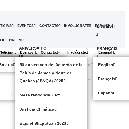
TICIAS
EVENTOS
CONTACTO
INVOLÚCRATE
ESPAÑOL
ENGLISH
OLETÍN
50
ANIVERSARIO
FRANÇAIS
Noticias
Eventos
Contacto
Involúcrate
Español
DEL
ACUERDO
política
Boletín
50 aniversario del Acuerdo de la
English
ESPAÑOL
DE LA
Bahía de James y Norte de
Français
BAHÍA
Quebec (JBNQA) 2025
DE
Español
Mesa rendonda 2025
JAMES
Y
Justicia Climática
NORTE
DE
Bajo el Shaputuan 2023
QUEBEC