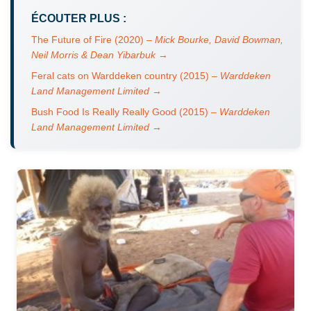
ÉCOUTER PLUS :
The Future of Fire (2020) –
Mick Bourke, David Bowman,
Neil Morris & Dean Yibarbuk
→
Feral cats on Warddeken country (2015) –
Warddeken
Land Management Limited
→
Bush Food Is Really Really Good (2015) –
Warddeken
Land Management Limited
→