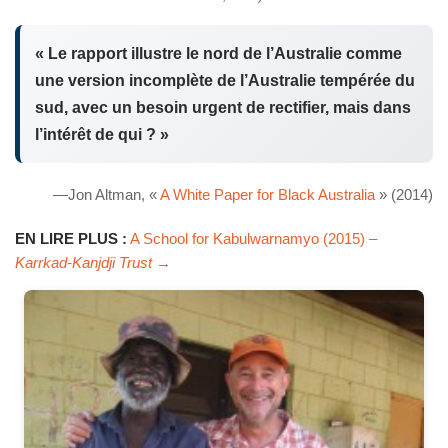
« Le rapport illustre le nord de l’Australie comme
une version incomplète de l’Australie tempérée du
sud, avec un besoin urgent de rectifier, mais dans
l’intérêt de qui ? »
—Jon Altman, «
A White Paper for Black Australia
» (2014)
EN LIRE PLUS :
A School for Kabulwarnamyo (2015) –
Karrkad-Kanjdji Trust
→