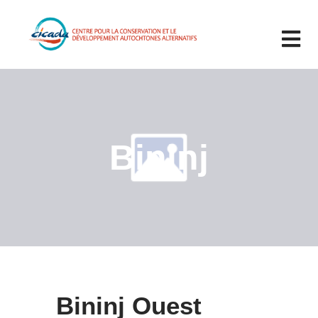
Bininj
Bininj Ouest