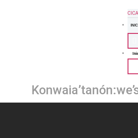
CIC
INIC
Ini
Konwaia’tanón:we’