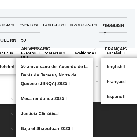
OTICIAS
EVENTOS
CONTACTO
INVOLÚCRATE
ESPAÑOL
ENGLISH
BOLETÍN
50
ANIVERSARIO
FRANÇAIS
Noticias
Eventos
Contacto
Involúcrate
Español
DEL
ACUERDO
política
Boletín
50 aniversario del Acuerdo de la
English
ESPAÑOL
DE LA
Bahía de James y Norte de
Français
BAHÍA
Quebec (JBNQA) 2025
DE
Español
Mesa rendonda 2025
JAMES
Y
Justicia Climática
NORTE
DE
Bajo el Shaputuan 2023
QUEBEC