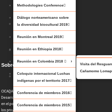
(JBNQA)
Methodologies Conference
2025
Diálogo norteamericano sobre
MESA
la diversidad biocultural 2019
RENDONDA
Reunión en Montreal 2019
2025
Reunión en Ethiopia 2018
JUSTICIA
CLIMÁTICA
Reunión en Colombia 2018
Visita del Resgua
Sobre nosotros
Cañamomo Lomapr
Coloquio internacional Luchas
BAJO
indígenas por el territorio 2017
EL
SHAPUTUAN
CICADA (Centro para la Conservación y el
Conferencia de miembros 2016
Desarrollo Alternativo Indígena) se enfoca
2023
en el potencial conceptual y práctico de
Conferencia de miembros 2015
METHODOLOGIES
los proyectos de vida colectiva de los