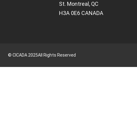
St. Montreal, QC
H3A 0E6 CANADA
©
CICADA
2025
All Rights Reserved