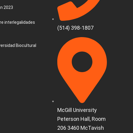
an 2023
e interlegalidades
(514) 398-1807
versidad Biocultural
McGill University
Peterson Hall, Room
206 3460 McTavish