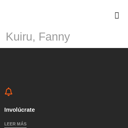
Kuiru, Fanny
Involúcrate
LEER MÁS