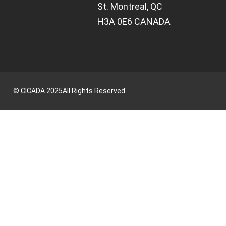
St. Montreal, QC
H3A 0E6 CANADA
©
CICADA
2025
All Rights Reserved