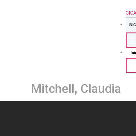
CIC
INIC
Ini
Mitchell, Claudia