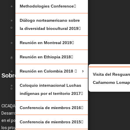
(JBNQA)
Methodologies Conference
2025
Diálogo norteamericano sobre
MESA
la diversidad biocultural 2019
RENDONDA
Reunión en Montreal 2019
2025
Reunión en Ethiopia 2018
JUSTICIA
CLIMÁTICA
Reunión en Colombia 2018
Visita del Resgua
Sobre nosotros
Cañamomo Lomapr
Coloquio internacional Luchas
BAJO
indígenas por el territorio 2017
EL
SHAPUTUAN
CICADA (Centro para la Conservación y el
Conferencia de miembros 2016
Desarrollo Alternativo Indígena) se enfoca
2023
en el potencial conceptual y práctico de
Conferencia de miembros 2015
METHODOLOGIES
los proyectos de vida colectiva de los