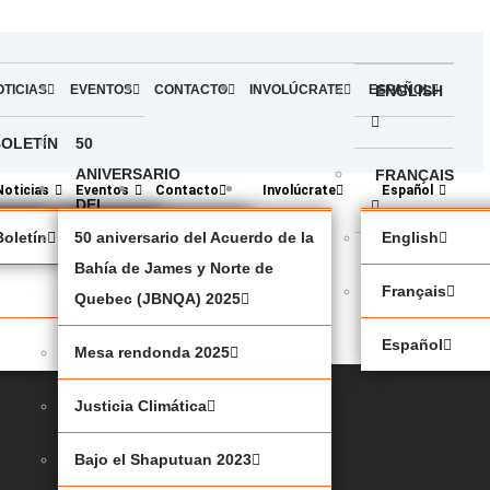
OTICIAS
EVENTOS
CONTACTO
INVOLÚCRATE
ESPAÑOL
ENGLISH
BOLETÍN
50
ANIVERSARIO
FRANÇAIS
Noticias
Eventos
Contacto
Involúcrate
Español
DEL
ACUERDO
política
Boletín
50 aniversario del Acuerdo de la
English
ESPAÑOL
DE LA
Bahía de James y Norte de
Français
BAHÍA
Quebec (JBNQA) 2025
DE
Español
Mesa rendonda 2025
JAMES
Y
Justicia Climática
NORTE
DE
Bajo el Shaputuan 2023
QUEBEC