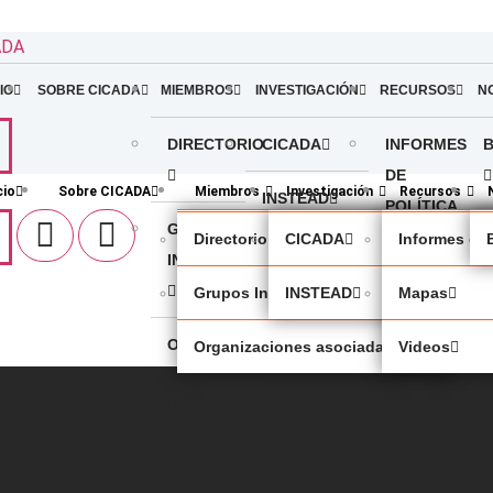
ADA
IO
SOBRE CICADA
MIEMBROS
INVESTIGACIÓN
RECURSOS
N
DIRECTORIO
CICADA
INFORMES
DE
cio
Sobre CICADA
Miembros
Investigación
Recursos
INSTEAD
POLÍTICA
GRUPOS
Directorio
CICADA
Informes de 
INDÍGENAS
MAPAS
Grupos Indígenas
INSTEAD
Mapas
ORGANIZACIONES
VIDEOS
Organizaciones asociadas
Videos
ASOCIADAS