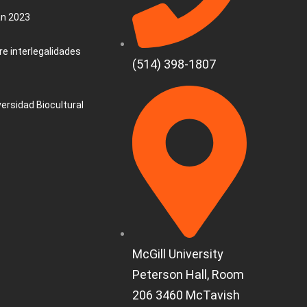
an 2023
e interlegalidades
(514) 398-1807
versidad Biocultural
McGill University
Peterson Hall, Room
206 3460 McTavish