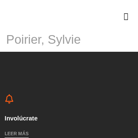
Poirier, Sylvie
Involúcrate
LEER MÁS