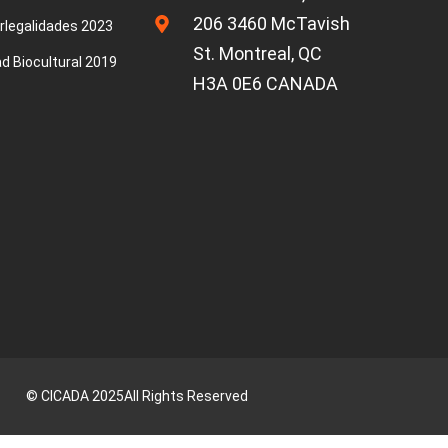
206 3460 McTavish
rlegalidades 2023
St. Montreal, QC
ad Biocultural 2019
H3A 0E6 CANADA
©
CICADA
2025
All Rights Reserved