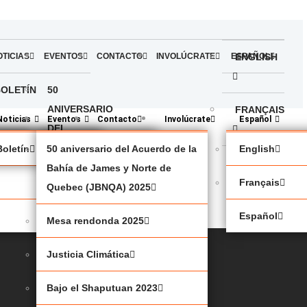
OTICIAS
EVENTOS
CONTACTO
INVOLÚCRATE
ESPAÑOL
ENGLISH
BOLETÍN
50
ANIVERSARIO
FRANÇAIS
Noticias
Eventos
Contacto
Involúcrate
Español
DEL
ACUERDO
política
Boletín
50 aniversario del Acuerdo de la
English
ESPAÑOL
DE LA
Bahía de James y Norte de
Français
BAHÍA
Quebec (JBNQA) 2025
DE
Español
Mesa rendonda 2025
JAMES
Y
Justicia Climática
NORTE
DE
Bajo el Shaputuan 2023
QUEBEC