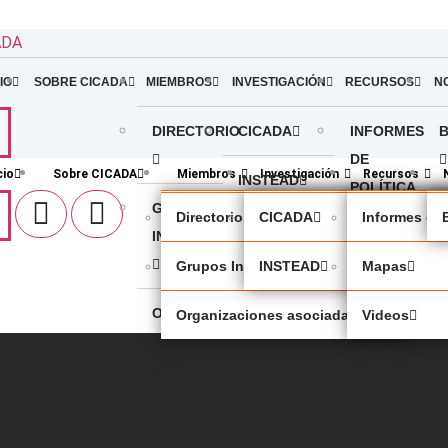
ADA
IO
SOBRE CICADA
MIEMBROS
INVESTIGACIÓN
RECURSOS
N
DIRECTORIO
CICADA
INFORMES
DE
cio
Sobre CICADA
Miembros
Investigación
Recursos
INSTEAD
POLÍTICA
GRUPOS
Directorio
CICADA
Informes de 
INDÍGENAS
MAPAS
Grupos Indígenas
INSTEAD
Mapas
ORGANIZACIONES
VIDEOS
Organizaciones asociadas
Videos
ASOCIADAS