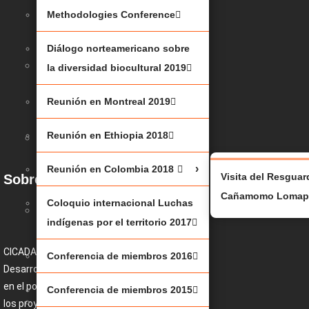
(JBNQA)
Methodologies Conference
2025
Diálogo norteamericano sobre
MESA
la diversidad biocultural 2019
RENDONDA
Reunión en Montreal 2019
2025
Reunión en Ethiopia 2018
JUSTICIA
CLIMÁTICA
Reunión en Colombia 2018
Visita del Resgua
Sobre nosotros
Cañamomo Lomapr
Coloquio internacional Luchas
BAJO
indígenas por el territorio 2017
EL
SHAPUTUAN
CICADA (Centro para la Conservación y el
Conferencia de miembros 2016
Desarrollo Alternativo Indígena) se enfoca
2023
en el potencial conceptual y práctico de
Conferencia de miembros 2015
METHODOLOGIES
los proyectos de vida colectiva de los