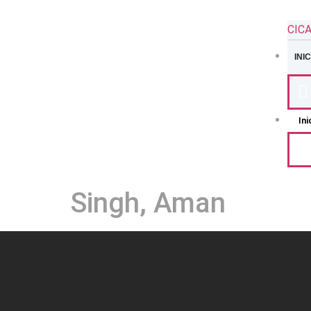
CIC
INIC
Ini
Singh, Aman