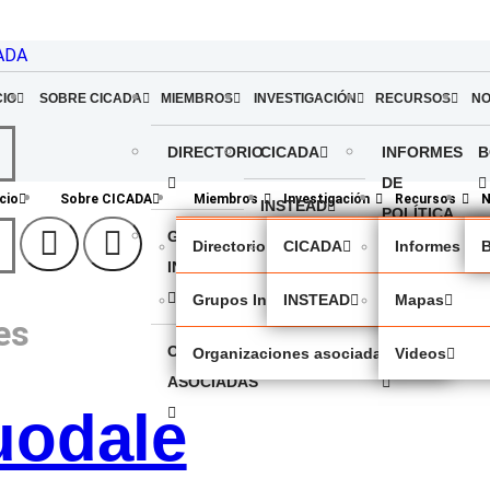
ADA
CIO
SOBRE CICADA
MIEMBROS
INVESTIGACIÓN
RECURSOS
NO
DIRECTORIO
CICADA
INFORMES
B
DE
icio
Sobre CICADA
Miembros
Investigación
Recursos
N
INSTEAD
POLÍTICA
GRUPOS
Directorio
CICADA
Informes de 
B
INDÍGENAS
MAPAS
Grupos Indígenas
INSTEAD
Mapas
es
ORGANIZACIONES
VIDEOS
Organizaciones asociadas
Videos
ASOCIADAS
uodale