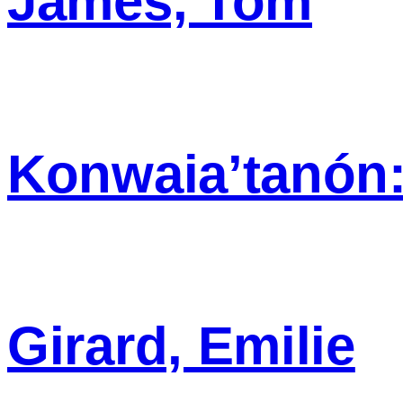
James, Tom
Konwaia’tanón:
Girard, Emilie