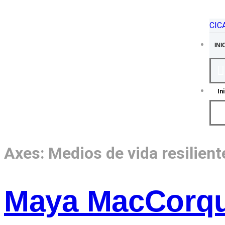
CIC
INI
In
Axes:
Medios de vida resilient
Maya MacCorq