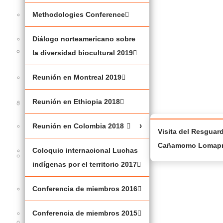
(JBNQA)
Methodologies Conference
2025
Diálogo norteamericano sobre
MESA
la diversidad biocultural 2019
RENDONDA
Reunión en Montreal 2019
2025
Reunión en Ethiopia 2018
JUSTICIA
CLIMÁTICA
Reunión en Colombia 2018
Visita del Resguar
Cañamomo Lomapr
Coloquio internacional Luchas
BAJO
indígenas por el territorio 2017
EL
SHAPUTUAN
Conferencia de miembros 2016
2023
Conferencia de miembros 2015
METHODOLOGIES