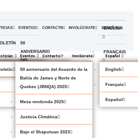
TICIAS
EVENTOS
CONTACTO
INVOLÚCRATE
ESPAÑOL
ENGLISH
OLETÍN
50
ANIVERSARIO
FRANÇAIS
oticias
Eventos
Contacto
Involúcrate
Español
DEL
ACUERDO
política
oletín
50 aniversario del Acuerdo de la
English
ESPAÑOL
DE LA
Bahía de James y Norte de
Français
BAHÍA
Quebec (JBNQA) 2025
DE
Español
Mesa rendonda 2025
JAMES
Y
Justicia Climática
NORTE
DE
Bajo el Shaputuan 2023
QUEBEC