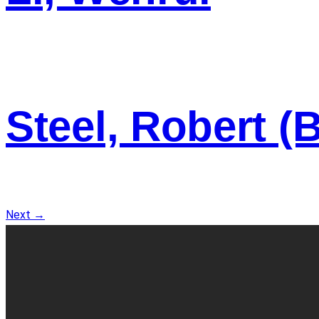
Steel, Robert (
Next
→