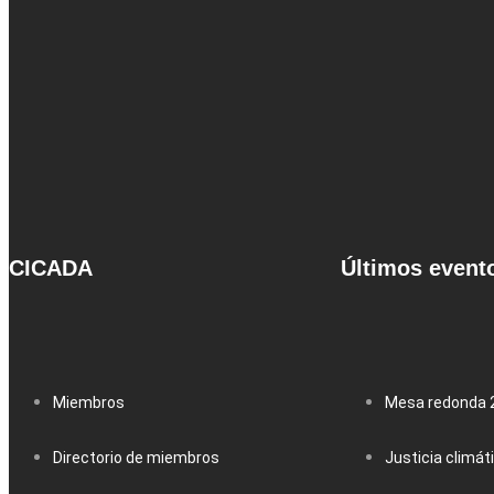
CICADA
Últimos event
Miembros
Mesa redonda 
Directorio de miembros
Justicia climát