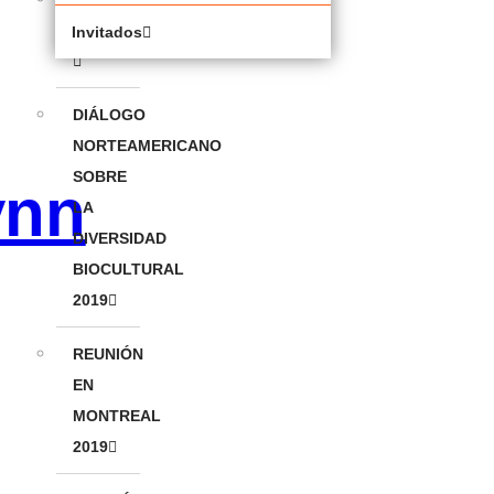
CONFERENCE
Invitados
DIÁLOGO
NORTEAMERICANO
SOBRE
ynn
LA
DIVERSIDAD
BIOCULTURAL
2019
REUNIÓN
EN
MONTREAL
2019